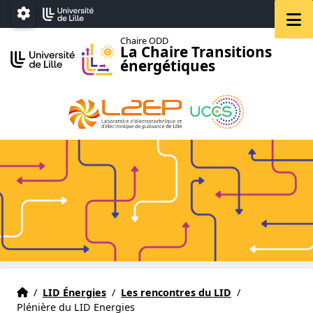
Accéder au menu principal
Accéder au contenu
M
Paramétrage
Chaire ODD
La Chaire Transitions
énergétiques
Accueil
Accueil
/
LID Énergies
/
Les rencontres du LID
/
Plénière du LID Energies